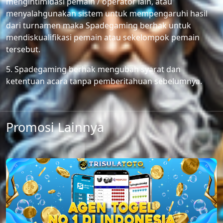
mengintimidasi pemain / operator lain, atau
menyalahgunakan sistem untuk mempengaruhi hasil
dari turnamen maka Spadegaming berhak untuk
mendiskualifikasi pemain atau sekelompok pemain
tersebut.
5. Spadegaming berhak mengubah syarat dan
ketentuan acara tanpa pemberitahuan sebelumnya.
Promosi Lainnya