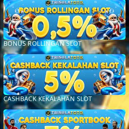
BONUS ROLLINGAN SLOT
CASHBACK KEKALAHAN SLOT