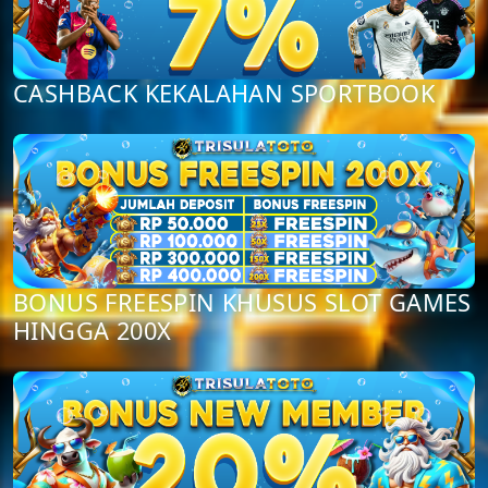
CASHBACK KEKALAHAN SPORTBOOK
BONUS FREESPIN KHUSUS SLOT GAMES
HINGGA 200X