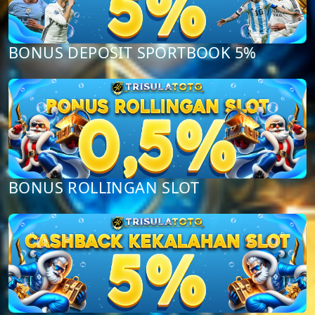
BONUS DEPOSIT SPORTBOOK 5%
BONUS ROLLINGAN SLOT