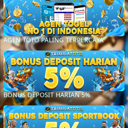
AGEN TOTO PALING TERPERCAYA
BONUS DEPOSIT HARIAN 5%