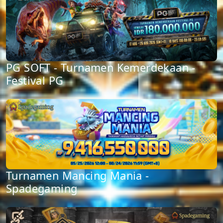
PG SOFT - Turnamen Kemerdekaan -
Festival PG
Turnamen Mancing Mania -
Spadegaming