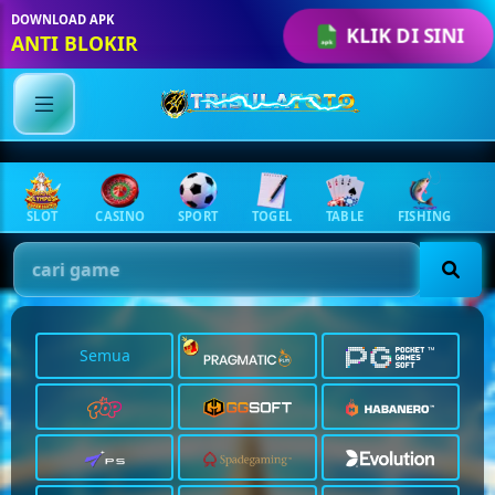
Pixel Code -
DOWNLOAD APK
KLIK DI SINI
ANTI BLOKIR
CASINO
SPORT
TOGEL
TABLE
FISHING
COCK F.
Semua