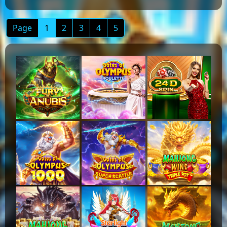
Page
1
2
3
4
5